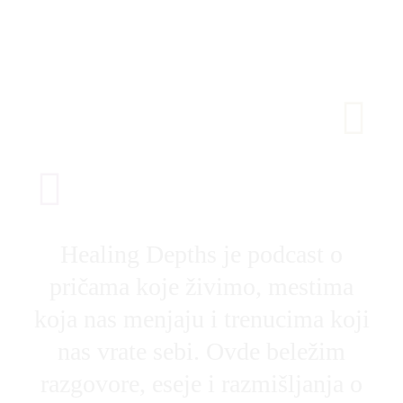
DISCOVER SIP® INNER LANDSCAPES A DEEP
HEALING EXPERIENCE DESIGNED FOR YOU.
Healing Depths je podcast o
pričama koje živimo, mestima
koja nas menjaju i trenucima koji
nas vrate sebi. Ovde beležim
razgovore, eseje i razmišljanja o