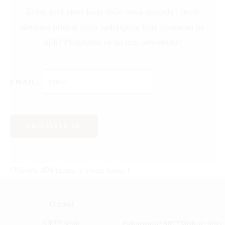
Želite prvi znati kada stiže nova epizoda i imati
direktan pristup svim sadržajima koje stvaramo uz
njih? Pretplatite se na moj newsletter!
EMAIL:
PRIJAVITE SE
(Visited 409 times, 1 visits today)
O meni
SIP™ sesije
Psihoterapija • SIP™ Method • Inner